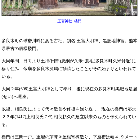
王宮神社･楼門
多良木町の球磨川畔にある古社。別名:王宮大明神、黒肥地神宮。熊本
県最古の唐様楼門。
大同年間、日向より土持(田部)忠綱が久米･蓑毛(多良木町久米付近)に
移り住み、帝廟を多良木源嶋に勧請したことがその始まりといわれて
いる。
大同２年(608)王宮大明神として奉り、後に現在の多良木町黒肥地是居
(せい)へ遷座。
以後、相良氏によって代々造営や修復を繰り返し、現在の楼門は応永
２３年(1417)上相良氏７代:相良頼久の建立以来のものと伝えられてい
る。
楼門は三間一戸。重層の茅葺き屋根寄棟造り、下層桁は幅４.９メート